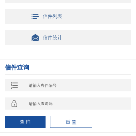
信件列表
信件统计
信件查询