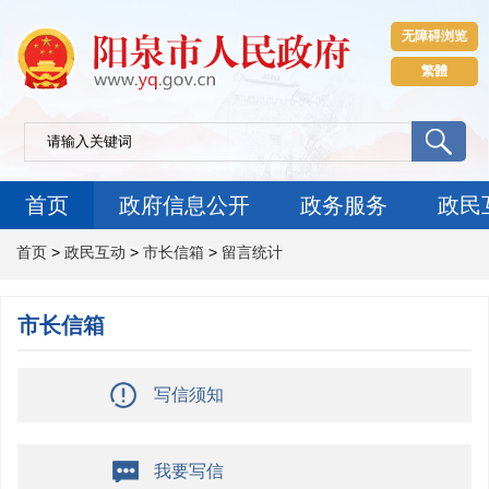
无障碍浏览
繁體
首页
政府信息公开
政务服务
政民
首页
>
政民互动
>
市长信箱
>
留言统计
市长信箱
写信须知
我要写信