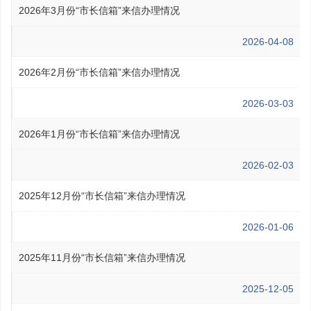
2026年3月份“市长信箱”来信办理情况
2026-04-08
2026年2月份“市长信箱”来信办理情况
2026-03-03
2026年1月份“市长信箱”来信办理情况
2026-02-03
2025年12月份“市长信箱”来信办理情况
2026-01-06
2025年11月份“市长信箱”来信办理情况
2025-12-05