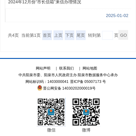
2024年12月份“市长信箱”来信办理情况
2025-01-02
共4页 当前第1页
首页
上页
下页
尾页
转到第
页
网站声明
|
联系我们
|
网站地图
中共阳泉市委、阳泉市人民政府主办 阳泉市数据服务中心承办
网站标识码：1403000041
晋ICP备 05007173 号
晋公网安备 14030202000019号
微信
微博