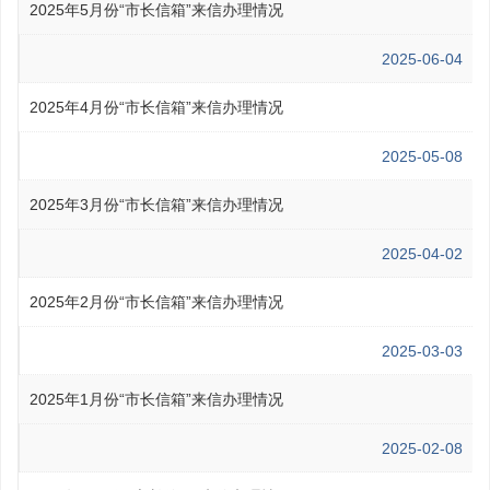
2025年5月份“市长信箱”来信办理情况
2025-06-04
2025年4月份“市长信箱”来信办理情况
2025-05-08
2025年3月份“市长信箱”来信办理情况
2025-04-02
2025年2月份“市长信箱”来信办理情况
2025-03-03
2025年1月份“市长信箱”来信办理情况
2025-02-08