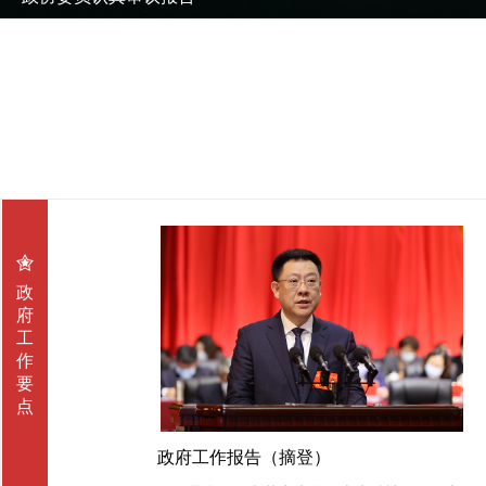
平定代表团代表审议报告
盂县代表团代表审议报告
解放军代表团审议报告
人大代表意气风发步入会场
人大代表认真审议政府工作报告
大会会场
人大代表在会场外接受媒体采访
代表认真聆听政府工作报告
出席市政协十四届二次会议的政协委员分组审议常委会工作
参加市十六届人大三次会议的代表陆续报到
委员们在认真听取政协工作报告
市政协第十四届二次会议在国歌声中开幕
会务礼宾整装待发
出席市政协十四届二次会议的委员精神饱满地步入会场
参加市十四届二次会议的各界委员陆续报到
政
府
工
作
要
点
政府工作报告（摘登）