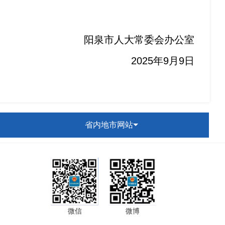
市人大常委会办公
室
20
25
年
9
月
9
日
省内地市网站
微信
微博