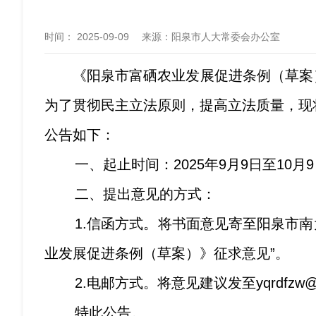
时间：
2025-09-09
来源
：阳泉市人大常委会办公室
《阳泉市
富硒农业发展促进条例
（草案
为了
贯彻民主立法原则，
提高立法质量，现
公告如下：
一、起止时间：
20
25
年
9
月
9
日至
10
月
9
二、提出意见的方式：
1.
信函方式。将书面意见寄至阳泉市南
业发展促进条例
（草案）》征求意见
”
。
2.
电邮方式。将意见
建议
发
至
yqrdfzw
特此公告。