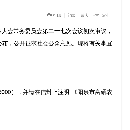
打印
字体：
放大
正常
缩小
表大会常务委员会第
二十七
次会议初次审议，
公布，公开征求社会公众意见。现将有关事宜
5000
），并请在信封上注明
“
《阳泉市
富硒农