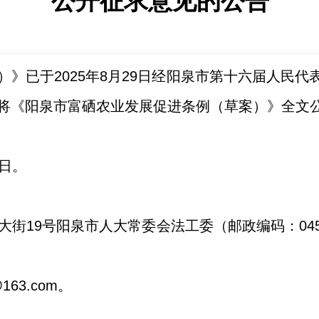
公开征求意见的公告
）》已于
20
25
年
8
月
29
日经阳泉市第十
六
届人民代
将《阳泉市
富硒农业发展促进条例
（草案）》全文
日。
大街
19
号阳泉市人大
常委会
法工委（邮政编码：
04
@
163.com
。