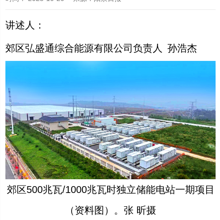
讲述人：
郊区弘盛通综合能源有限公司负责人 孙浩杰
郊区500兆瓦/1000兆瓦时独立储能电站一期项目
（资料图）。张 昕摄