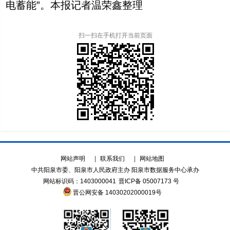
电蓄能”。本报记者温荣鑫整理
扫一扫在手机打开当前页面
网站声明
|
联系我们
|
网站地图
中共阳泉市委、阳泉市人民政府主办 阳泉市数据服务中心承办
网站标识码：1403000041
晋ICP备 05007173 号
晋公网安备 14030202000019号