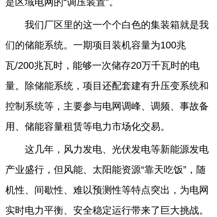
是区域电网的“调压装置”。
我们厂区里的这一个个白色的集装箱就是我
们的储能系统。一期项目装机容量为100兆
瓦/200兆瓦时，能够一次储存20万千瓦时的电
量。除储能系统，项目还配套建有升压变系统和
控制系统等，主要参与电网调峰、调频、事故备
用、储能容量租赁等电力市场化交易。
这几年，风力发电、光伏发电等新能源发电
产业盛行，但风能、太阳能资源“靠天吃饭”，随
机性、间歇性、难以预测性等特点突出，为电网
实时电力平衡、安全稳定运行带来了巨大挑战。