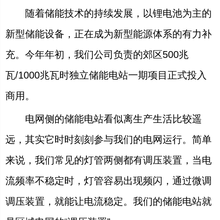
随着储能技术的持续发展，以锂电池为主的
新型储能设备，正在成为新型能源体系的有力补
充。今年年初，我们公司负责的郊区500兆
瓦/1000兆瓦时独立储能电站一期项目正式投入
商用。
电网侧的储能电站看似离生产生活比较遥
远，其实它时时刻刻参与我们的电网运行。简单
来说，我们常见的灯管两侧都有调压装置，当电
流频率不稳定时，灯管容易出现频闪，通过微调
调压装置，就能让电流稳定。我们的储能电站就