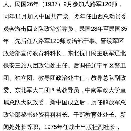
人。民国
26
年（
1937
）
9
月参加八路军
120
师，
同年
11
月加入中国共产党。翌年任山西总动员委
员会游击四支队政治指导员。民国
28
年至民国
35
年，先后任八路军
120
师政治部干事、晋绥军区
政治部宣传教育科科长、东北抗日民主联军辽北
保安三旅八团政治处主任。后调任辽宁军区警卫
团、独立团、教导团政治处主任，教导总队副政
委、东北军大二团四营教导员，中南军政大学直
属总队大队政委。新中国成立后，历任解放军总
政治部秘书处资料科科长、干部教育处处长、新
闻处处长等职。
1975
年任战士出版社副社长，