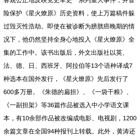
客观公正地反映党史军史一系列重大事件，并冒
险保护《星火燎原》历史资料，使上万篇稿件躲
过毁灭性浩劫。即使在被诊断为膀胱癌晚期的情
况下，他仍然坚持全身心地投入《星火燎原》全
集的工作中。该书出版后，外文出版社以英、
法、德、日、西班牙、阿拉伯等
13
个语种译成
7
种选本在国外发行，《星火燎原》先后发行了
600
多万册。《朱德的扁担》、《一袋干粮》、
《一副担架》等
36
篇作品被选入中小学语文课
本，有
10
余部作品被改编成电影、电视剧，
1200
余篇文章在全国
94
种报刊上转载。此外，黄涛还