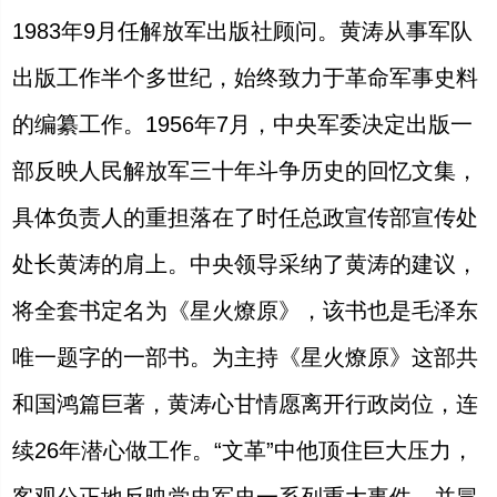
1983
年
9
月任解放军出版社顾问。黄涛从事军队
出版工作半个多世纪，始终致力于革命军事史料
的编纂工作。
1956
年
7
月，中央军委决定出版一
部反映人民解放军三十年斗争历史的回忆文集，
具体负责人的重担落在了时任总政宣传部宣传处
处长黄涛的肩上。中央领导采纳了黄涛的建议，
将全套书定名为《星火燎原》，该书也是毛泽东
唯一题字的一部书。为主持《星火燎原》这部共
和国鸿篇巨著，黄涛心甘情愿离开行政岗位，连
续
26
年潜心做工作。“文革”中他顶住巨大压力，