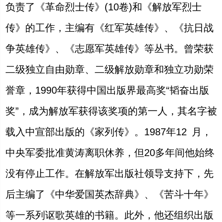
负责了《革命烈士传》
(10
卷
)
和《解放军烈士
传》的工作，主编有《红军英雄传》、《抗日战
争英雄传》、《志愿军英雄传》等丛书。曾荣获
二级独立自由勋章、二级解放勋章和独立功勋荣
誉章，
1990
年获得中国出版界最高奖“韬奋出版
奖”，成为解放军获得该奖项的第一人，其名字被
载入中宣部出版的《家列传》。
1987
年
12
月，
中央军委批准黄涛离职休养，但
20
多年间他始终
没有停止工作。在解放军出版社领导支持下，先
后主编了《中华爱国英杰辞典》、《苦斗十年》
等一系列讴歌英雄的书籍。此外，他还组织出版