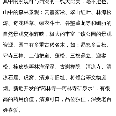
其中的景观可与西湖的一线天比美，毫不逊色。
山中的森林景观：云霞雾凇、翠山红叶、林海松
涛、奇花瑶草、绿衣斗士、谷壑藏龙等和绚丽的
自然景观交相辉映，极大的丰富了该公园的景观
资源。园中有多重古稀名木，如：易怒多目松、
守寺三神、二仙把道、蓬松、三权鼎立、迎客
松、栓皮栋等林海深深、古刹禅院—清凉寺、清
凉石窟、虎窝、清凉寺旧址、将领台等文物彪
炳。新近开发的“药林寺—药林寺矿泉水”，有很
高的药用价值，清凉可口，品位独佳，深受老百
姓喜爱。