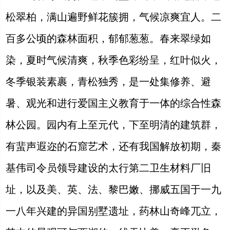
松翠柏，满山遍野鲜花簇拥，气候凉爽宜人。二
百多公顷的森林面积，郁郁葱葱。春来翠绿如
染，夏时气候清爽，秋季色彩纷呈，红叶似火，
冬季银装素裹，青松独秀，是一处集修养、避
暑、观光和进行爱国主义教育于一体的综合性森
林公园。园内有上至元代，下至明清的建筑群，
有蜚声遐迩的石窟艺术，还有我国解放初期，秦
基伟司令员领导建设的太行第二卫生材料厂旧
址，以及美、英、法、黎巴嫩、挪威五国于一九
一八年兴建的异国别墅遗址，药林山奇峰兀立，