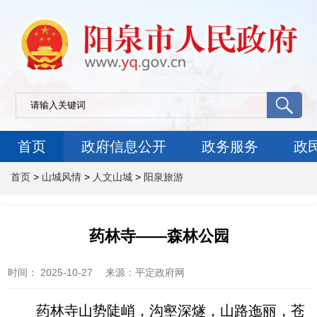
首页
政府信息公开
政务服务
政
首页
>
山城风情
>
人文山城
>
阳泉旅游
药林寺——森林公园
时间：
2025-10-27
来源
：平定政府网
药林寺山势陡峭，沟壑深燧，山路迤丽，苍